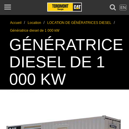
EN
/
/
/
Accueil
Location
LOCATION DE GÉNÉRATRICES DIESEL
Génératrice diesel de 1 000 kW
GÉNÉRATRICE
DIESEL DE 1
000 KW