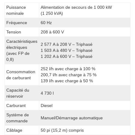
Puissance
Alimentation de secours de 1 000 kW
nominale
(1 250 kVA)
Fréquence
60 Hz
Tension
208 à 600 V
Caractéristiques
2 577 A à 208 V – Triphasé
électriques
1 503 A à 480 V – Triphasé
(avec FP de
1 202 A à 600 V – Triphasé
0,8)
252 l/h avec charge à 100 %
Consommation
200,7 l/h avec charge à 75 %
de carburant
139 l/h avec charge à 50 %
Capacité du
4 730 l
réservoir
Carburant
Diesel
Système de
Manuel/Démarrage automatique
commande
Câblage
50 pi (15,2 m) compris