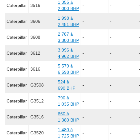
1 355 à
Caterpillar
3516
-
-
2 000 BHP
1 998 à
Caterpillar
3606
-
-
2 481 BHP
2 787 à
Caterpillar
3608
-
-
3 300 BHP
3 996 à
Caterpillar
3612
-
-
4 962 BHP
5 579 à
Caterpillar
3616
-
-
6 598 BHP
524 à
Caterpillar
G3508
-
-
690 BHP
790 à
Caterpillar
G3512
-
-
1 035 BHP
660 à
Caterpillar
G3516
-
-
1 380 BHP
1 480 à
Caterpillar
G3520
-
-
1 725 BHP