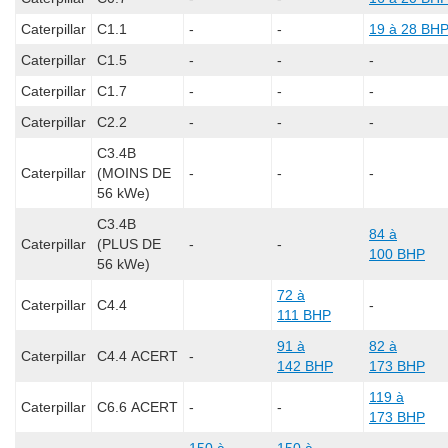
Caterpillar
C1.1
-
-
19 à 28 BH
Caterpillar
C1.5
-
-
-
Caterpillar
C1.7
-
-
-
Caterpillar
C2.2
-
-
-
C3.4B
Caterpillar
(MOINS DE
-
-
-
56 kWe)
C3.4B
84 à
Caterpillar
(PLUS DE
-
-
100 BHP
56 kWe)
72 à
Caterpillar
C4.4
-
111 BHP
91 à
82 à
Caterpillar
C4.4 ACERT
-
142 BHP
173 BHP
119 à
Caterpillar
C6.6 ACERT
-
-
173 BHP