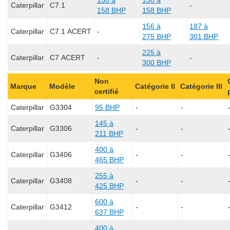
150 à
150 à
Caterpillar
C7.1
-
158 BHP
158 BHP
156 à
187 à
Caterpillar
C7.1 ACERT
-
275 BHP
301 BHP
225 à
Caterpillar
C7 ACERT
-
-
300 BHP
Non
Marque
Modèle
Catégorie II
Catégorie III
certifié
Caterpillar
G3304
95 BHP
-
-
145 à
Caterpillar
G3306
-
-
211 BHP
400 à
Caterpillar
G3406
-
-
465 BHP
255 à
Caterpillar
G3408
-
-
425 BHP
600 à
Caterpillar
G3412
-
-
637 BHP
400 à