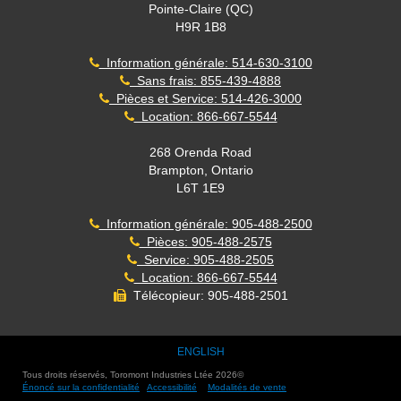
Pointe-Claire (QC)
H9R 1B8
Information générale: 514-630-3100
Sans frais: 855-439-4888
Pièces et Service: 514-426-3000
Location: 866-667-5544
268 Orenda Road
Brampton, Ontario
L6T 1E9
Information générale: 905-488-2500
Pièces: 905-488-2575
Service: 905-488-2505
Location: 866-667-5544
Télécopieur: 905-488-2501
ENGLISH
Tous droits réservés, Toromont Industries Ltée
2026
©
Énoncé sur la confidentialité
Accessibilité
Modalités de vente