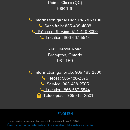
Pointe-Claire (QC)
H9R 1B8
Information générale: 514-630-3100
Sans frais: 855-439-4888
Pièces et Service: 514-426-3000
Location: 866-667-5544
268 Orenda Road
Brampton, Ontario
L6T 1E9
Information générale: 905-488-2500
Pièces: 905-488-2575
Service: 905-488-2505
Location: 866-667-5544
Télécopieur: 905-488-2501
ENGLISH
Tous droits réservés, Toromont Industries Ltée
2026
©
Énoncé sur la confidentialité
Accessibilité
Modalités de vente