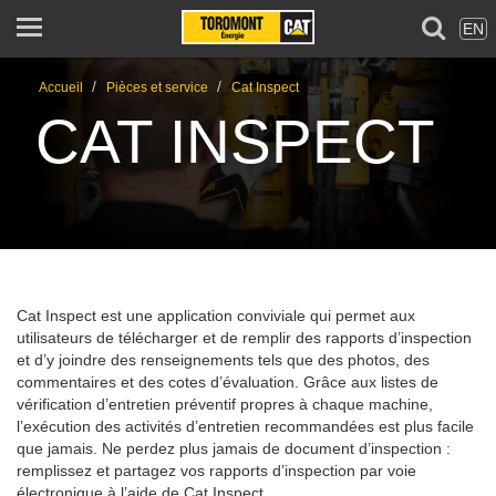
EN
/
/
Accueil
Pièces et service
Cat Inspect
CAT INSPECT
Cat Inspect est une application conviviale qui permet aux
utilisateurs de télécharger et de remplir des rapports d’inspection
et d’y joindre des renseignements tels que des photos, des
commentaires et des cotes d’évaluation. Grâce aux listes de
vérification d’entretien préventif propres à chaque machine,
l’exécution des activités d’entretien recommandées est plus facile
que jamais. Ne perdez plus jamais de document d’inspection :
remplissez et partagez vos rapports d’inspection par voie
électronique à l’aide de Cat Inspect.