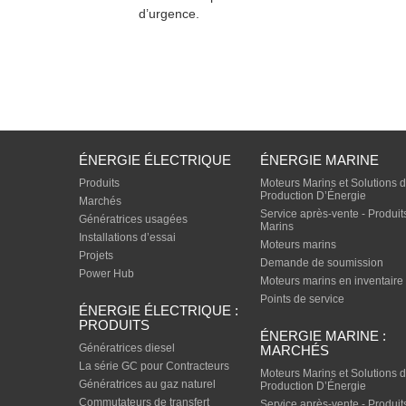
d’urgence.
ÉNERGIE ÉLECTRIQUE
ÉNERGIE MARINE
Produits
Moteurs Marins et Solutions 
Production D’Énergie
Marchés
Service après-vente - Produit
Génératrices usagées
Marins
Installations d’essai
Moteurs marins
Projets
Demande de soumission
Power Hub
Moteurs marins en inventaire
Points de service
ÉNERGIE ÉLECTRIQUE :
PRODUITS
ÉNERGIE MARINE :
Génératrices diesel
MARCHÉS
La série GC pour Contracteurs
Moteurs Marins et Solutions 
Génératrices au gaz naturel
Production D’Énergie
Commutateurs de transfert
Service après-vente - Produit