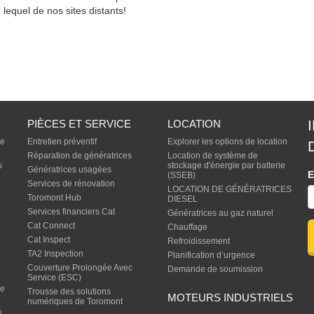
lequel de nos sites distants!
PIÈCES ET SERVICE
LOCATION
de
Entretien préventif
Explorer les options de location
Réparation de génératrices
Location de système de
s
stockage d'énergie par batterie
Génératrices usagées
E
(SSEB)
Services de rénovation
LOCATION DE GÉNÉRATRICES
Toromont Hub
DIESEL
Services financiers Cat
Génératrices au gaz naturel
Cat Connect
Chauffage
Cat Inspect
Refroidissement
TA2 Inspection
Planification d’urgence
Couverture Prolongée Avec
Demande de soumission
Service (ESC)
de
Trousse des solutions
MOTEURS INDUSTRIELS
numériques de Toromont
s